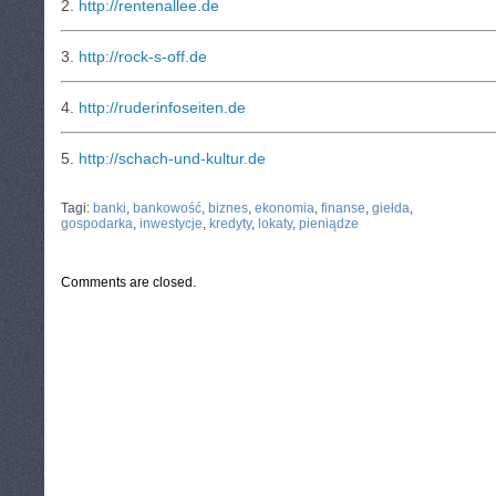
2.
http://rentenallee.de
3.
http://rock-s-off.de
4.
http://ruderinfoseiten.de
5.
http://schach-und-kultur.de
CATEGORIES:
TURYSTYKA, PODRÓŻE
Tagi:
banki
,
bankowość
,
biznes
,
ekonomia
,
finanse
,
giełda
,
gospodarka
,
inwestycje
,
kredyty
,
lokaty
,
pieniądze
Comments are closed.