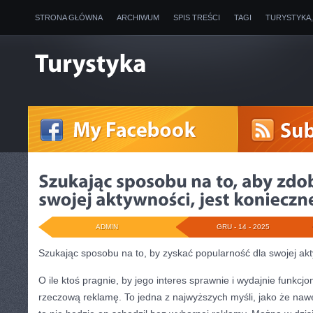
STRONA GŁÓWNA
ARCHIWUM
SPIS TREŚCI
TAGI
TURYSTYKA
ADMIN
GRU - 14 - 2025
Szukając sposobu na to, by zyskać popularność dla swojej akt
O ile ktoś pragnie, by jego interes sprawnie i wydajnie funkcj
rzeczową reklamę. To jedna z najwyższych myśli, jako że nawet