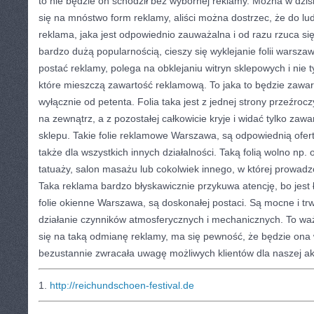
to nie będzie on schodził bez wybornej reklamy. Można w dzi
się na mnóstwo form reklamy, aliści można dostrzec, że do lud
reklama, jaka jest odpowiednio zauważalna i od razu rzuca się
bardzo dużą popularnością, cieszy się wyklejanie folii warszaw
postać reklamy, polega na obklejaniu witryn sklepowych i nie t
które mieszczą zawartość reklamową. To jaka to będzie zawarto
wyłącznie od petenta. Folia taka jest z jednej strony przeźrocz
na zewnątrz, a z pozostałej całkowicie kryje i widać tylko zawa
sklepu. Takie folie reklamowe Warszawa, są odpowiednią ofertą
także dla wszystkich innych działalności. Taką folią wolno np. ok
tatuaży, salon masażu lub cokolwiek innego, w której prowadzo
Taka reklama bardzo błyskawicznie przykuwa atencję, bo jest
folie okienne Warszawa, są doskonałej postaci. Są mocne i tr
działanie czynników atmosferycznych i mechanicznych. To wa
się na taką odmianę reklamy, ma się pewność, że będzie ona 
bezustannie zwracała uwagę możliwych klientów dla naszej ak
1.
http://reichundschoen-festival.de