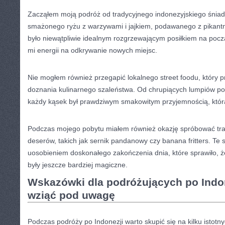
Zacząłem​ moją podróż od tradycyjnego indonezyjskiego śniadan
smażonego ryżu z warzywami i jajkiem, podawanego z pikant
było niewątpliwie idealnym rozgrzewającym posiłkiem na począt
mi energii na odkrywanie nowych miejsc.
Nie mogłem również przegapić lokalnego ⁣street foodu, który⁣ 
doznania kulinarnego szaleństwa. Od chrupiących lumpiów po 
każdy kąsek⁤ był prawdziwym smakowitym przyjemnością, któr
Podczas mojego‌ pobytu‍ miałem również okazję spróbować tra
deserów, takich jak sernik ⁤pandanowy czy banana fritters. Te​ 
uosobieniem doskonałego zakończenia dnia, które sprawiło, ż
były jeszcze bardziej ⁢magiczne.
Wskazówki dla podróżujących po⁢ Indon
wziąć pod uwagę
Podczas podróży po Indonezji warto skupić się na kilku istotn