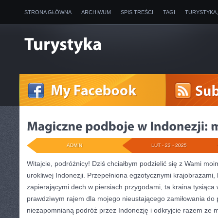
STRONA GŁÓWNA
ARCHIWUM
SPIS TREŚCI
TAGI
TURYSTYKA
ADMIN
LUT - 23 - 2025
Witajcie, podróżnicy! Dziś chciałbym podzielić​ się z Wami mo
urokliwej Indonezji. Przepełniona⁤ egzotycznymi krajobrazami, b
zapierającymi‌ dech w piersiach przygodami,⁤ ta kraina tysiąca
prawdziwym rajem dla mojego nieustającego zamiłowania do 
niezapomnianą podróż przez Indonezję‍ i odkryjcie razem‌ ze m