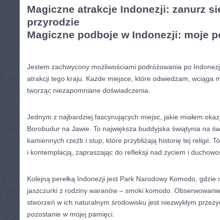
Magiczne atrakcje Indonezji: zanurz się
przyrodzie
Magiczne podboje w Indonezji: moje 
Jestem zachwycony możliwościami podróżowania po Indonezji
atrakcji tego kraju. ‌Każde ‌miejsce, które odwiedzam, wciąga m
tworząc niezapomniane doświadczenia.
Jednym z najbardziej fascynujących ‌miejsc, jakie miałem okazj
Borobudur na Jawie. To ​największa buddyjska świątynia⁢ na ⁣świ
kamiennych ⁢rzeźb i stup, które przybliżają historię tej religii
⁢i ⁢kontemplacją, zapraszając do refleksji nad życiem i duchowo
Kolejną perełką Indonezji jest Park Narodowy ‍Komodo, gdzie
⁤jaszczurki z rodziny waranów⁢ – smoki komodo. ‍Obserwowanie
stworzeń w ich naturalnym środowisku jest niezwykłym przeży
pozostanie w mojej ⁢pamięci.