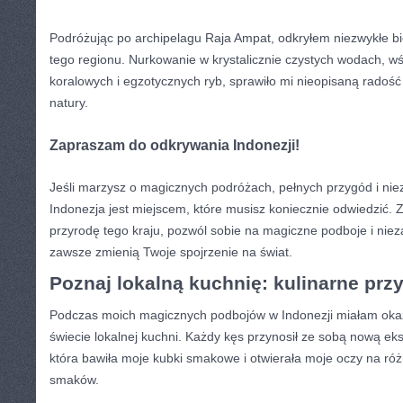
Podróżując po archipelagu Raja⁤ Ampat, odkryłem niezwykłe 
tego regionu. Nurkowanie w krystalicznie ⁤czystych wodach, wś
koralowych i egzotycznych ryb, sprawiło mi nieopisaną​ radość
natury.
Zapraszam do odkrywania Indonezji!
Jeśli marzysz o magicznych podróżach, pełnych przygód ‌i ni
Indonezja jest miejscem, ‌które musisz koniecznie odwiedzić. Zan
przyrodę tego kraju, pozwól sobie na magiczne podboje i niez
zawsze zmienią Twoje spojrzenie na świat.
Poznaj lokalną kuchnię: kulinarne⁣ prz
Podczas‌ moich magicznych podbojów w Indonezji miałam oka
świecie lokalnej kuchni. Każdy kęs przynosił ze sobą nową ekscy
która bawiła moje kubki smakowe i otwierała moje oczy na ró
smaków.