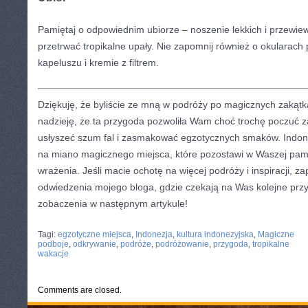
Pamiętaj o odpowiednim ubiorze – noszenie lekkich i przewie
przetrwać tropikalne upały. Nie zapomnij również o okularach 
kapeluszu i kremie z​ filtrem.
Dziękuję, że‍ byliście ze mną w podróży po magicznych zakąt
nadzieję, ⁢że ta przygoda pozwoliła Wam choć trochę poczuć z
usłyszeć szum fal i zasmakować egzotycznych smaków. Indonez
na miano magicznego miejsca, które pozostawi ⁤w Waszej pa
wrażenia. Jeśli‌ macie⁣ ochotę na⁤ więcej podróży i inspiracji, z
odwiedzenia mojego bloga, gdzie czekają na ⁢Was ‌kolejne‍ przygo
zobaczenia w następnym⁤ artykule!
CATEGORIES:
TURYSTYKA, PODRÓŻE
Tagi:
egzotyczne miejsca
,
Indonezja
,
kultura indonezyjska
,
Magiczne
podboje
,
odkrywanie
,
podróże
,
podróżowanie
,
przygoda
,
tropikalne
wakacje
Comments are closed.