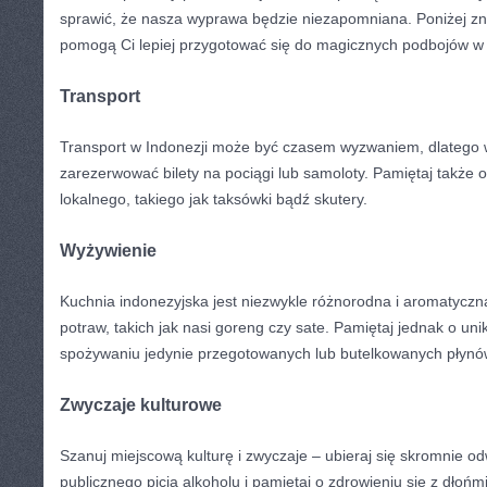
sprawić, że nasza wyprawa będzie niezapomniana. Poniżej zna
pomogą Ci lepiej przygotować się do‌ magicznych podbojów w t
Transport
Transport ⁢w Indonezji‍ może być czasem wyzwaniem, ‌dlatego 
zarezerwować bilety na pociągi lub samoloty. Pamiętaj także o
lokalnego, takiego jak taksówki bądź‍ skutery.
Wyżywienie
Kuchnia ‌indonezyjska jest niezwykle różnorodna i aromatyczna
potraw, takich​ jak⁣ nasi goreng czy sate.​ Pamiętaj jednak o uni
spożywaniu jedynie przegotowanych lub butelkowanych płynó
Zwyczaje kulturowe
Szanuj miejscową kulturę i zwyczaje – ubieraj ‌się skromnie od
publicznego picia ⁣alkoholu i pamiętaj‌ o zdrowieniu się‌ z dłońm