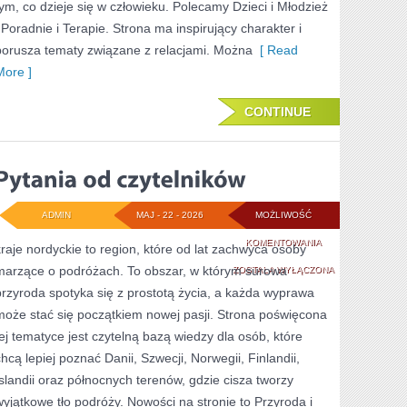
tym, co dzieje się w człowieku. Polecamy Dzieci i Młodzież
i Poradnie i Terapie. Strona ma inspirujący charakter i
porusza tematy związane z relacjami. Można
[ Read
More ]
CONTINUE
ADMIN
MAJ - 22 - 2026
MOŻLIWOŚĆ
PYTANIA
KOMENTOWANIA
kraje nordyckie to region, które od lat zachwyca osoby
marzące o podróżach. To obszar, w którym surowa
OD
ZOSTAŁA WYŁĄCZONA
przyroda spotyka się z prostotą życia, a każda wyprawa
CZYTELNIKÓW
może stać się początkiem nowej pasji. Strona poświęcona
tej tematyce jest czytelną bazą wiedzy dla osób, które
chcą lepiej poznać Danii, Szwecji, Norwegii, Finlandii,
Islandii oraz północnych terenów, gdzie cisza tworzy
wyjątkowe tło podróży. Nowości na stronie to Przyroda i