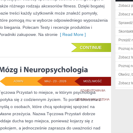
także różnego rodzaju akcesoriów fitness. Dzięki bogatej
Zobacz p
bazie treści każdy użytkownik może znaleźć pomysły,
Zobacz w
które pomogą mu w wyborze odpowiedniego wyposażenia
Sprawdź 
do biegania. Polecam Testy i recenzje produktów i
Skontaktu
Poradniki zakupowe. Na stronie
[ Read More ]
Przejdź 
CONTINUE
Poznaj n
Zobacz t
Poznaj n
Otwórz, 
ADMIN
MAJ - 23 - 2026
MOŻLIWOŚĆ
Zobacz t
MÓZG
KOMENTOWANIA
Tęczowa Przystań to miejsce, w którym psychologia
spotyka się z codziennym życiem. To portal tworzona z
I
ZOSTAŁA WYŁĄCZONA
myślą o osobach, które chcą spokojniej spojrzeć na
NEUROPSYCHOLO
własne przeżycia. Nazwa Tęczowa Przystań dobrze
oddaje ducha tego miejsca, ponieważ kojarzy się z
spokojem, a jednocześnie zaprasza do uważności nad