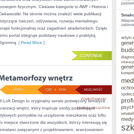
podzieli
rozwojem fizycznym. Ciekawe kategorie to AWF i Historia i
Ciekawostki. Na stronie można znaleźć wiele publikacji
Smako
dotyczące ćwiczeń, odżywiania, rozwoju mentalnego,
Witajcie
zabieram
terapii funkcjonalnej oraz zagadnień akademickich. Dzięki
temu portal integruje podstawy naukowe z praktyką.
antyki
Ogromną
[ Read More ]
genet
bud
CONTINUE
diagno
edukacja
genet
korepet
med
ochro
ADMIN
CZE - 1 - 2026
MOŻLIWOŚĆ
społec
METAMORFOZY
KOMENTOWANIA
prof
M-Loft Design to oryginalny serwis poświęcony tematyce
psych
aranżacji wnętrz, który inspiruje osoby poszukujące
WNĘTRZ
ZOSTAŁA WYŁĄCZONA
rehabili
stylowych pomysłów na urządzenie mieszkania oraz loftu.
medy
To miejsce stworzone dla wszystkich, którzy interesują się
szk
tematami związanymi z projektowaniem, aranżowaniem