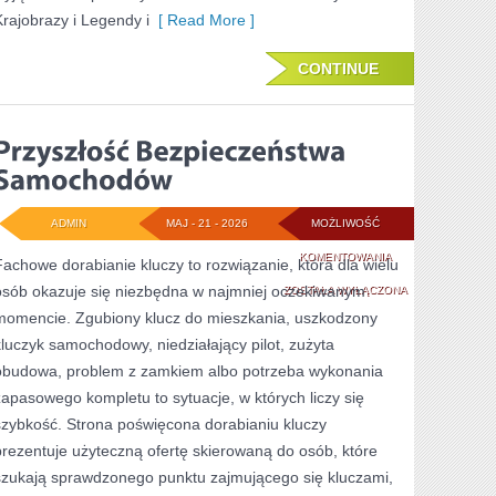
Krajobrazy i Legendy i
[ Read More ]
CONTINUE
ADMIN
MAJ - 21 - 2026
MOŻLIWOŚĆ
PRZYSZŁOŚĆ
KOMENTOWANIA
Fachowe dorabianie kluczy to rozwiązanie, która dla wielu
osób okazuje się niezbędna w najmniej oczekiwanym
BEZPIECZEŃSTWA
ZOSTAŁA WYŁĄCZONA
momencie. Zgubiony klucz do mieszkania, uszkodzony
SAMOCHODÓW
kluczyk samochodowy, niedziałający pilot, zużyta
obudowa, problem z zamkiem albo potrzeba wykonania
zapasowego kompletu to sytuacje, w których liczy się
szybkość. Strona poświęcona dorabianiu kluczy
prezentuje użyteczną ofertę skierowaną do osób, które
szukają sprawdzonego punktu zajmującego się kluczami,