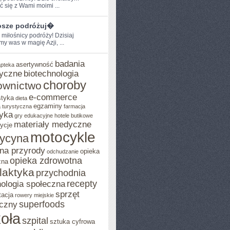
ć​ się z Wami moimi⁣ ...
sze podróżuj�
 miłośnicy podróży! Dzisiaj
y was w magię Azji,‍ ...
badania
asertywność
apteka
yczne
biotechnologia
choroby
ownictwo
e-commerce
styka
dieta
egzaminy
 turystyczna
farmacja
yka
gry edukacyjne
hotele butikowe
materiały medyczne
ycje
motocykle
ycyna
na przyrody
opieka
odchudzanie
opieka zdrowotna
zna
ilaktyka
przychodnia
recepty
ologia społeczna
sprzęt
tacja
rowery miejskie
superfoods
czny
oła
szpital
sztuka cyfrowa