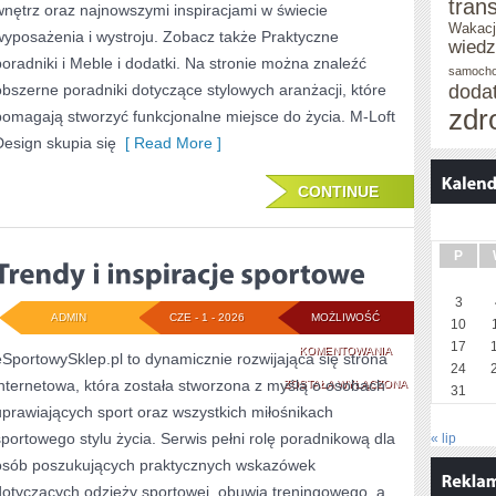
tran
wnętrz oraz najnowszymi inspiracjami w świecie
Wakacj
wyposażenia i wystroju. Zobacz także Praktyczne
wied
poradniki i Meble i dodatki. Na stronie można znaleźć
samoch
obszerne poradniki dotyczące stylowych aranżacji, które
doda
zdr
pomagają stworzyć funkcjonalne miejsce do życia. M-Loft
Design skupia się
[ Read More ]
CONTINUE
P
3
ADMIN
CZE - 1 - 2026
MOŻLIWOŚĆ
10
17
TRENDY
KOMENTOWANIA
eSportowySklep.pl to dynamicznie rozwijająca się strona
24
internetowa, która została stworzona z myślą o osobach
I
ZOSTAŁA WYŁĄCZONA
31
uprawiających sport oraz wszystkich miłośnikach
INSPIRACJE
sportowego stylu życia. Serwis pełni rolę poradnikową dla
« lip
SPORTOWE
osób poszukujących praktycznych wskazówek
dotyczących odzieży sportowej, obuwia treningowego, a