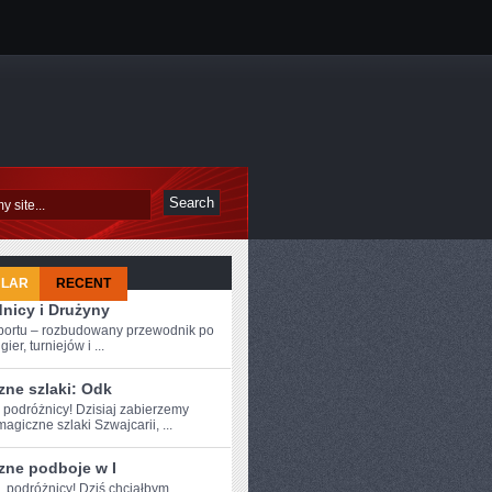
ULAR
RECENT
nicy i Drużyny
sportu – rozbudowany przewodnik po
ier, turniejów i ...
zne szlaki: Odk
 podróżnicy! Dzisiaj ​zabierzemy
agiczne szlaki Szwajcarii, ...
zne podboje w I
e, podróżnicy! Dziś chciałbym