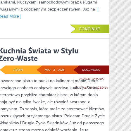
zamkami, kluczykami samochodowymi oraz usługami
związanymi z codziennym bezpieczeństwem. Już na
[
Read More ]
CONTINUE
ADMIN
MAJ - 3 - 2026
MOŻLIWOŚĆ
KUCHNIA
KOMENTOWANIA
nowoczesne bistro to punkt na kulinarnej mapie, które
przyciąga osobach ceniących uczciwą kuchnię. Strona
ŚWIATA
ZOSTAŁA WYŁĄCZONA
internetowa przybliża charakter bistro, w którym dania
W
mają być nie tylko świeże, ale również tworzone z
STYLU
pomysłem. To serwis, która może zainteresować klientów,
ZERO-
poszukujących przyjemnego bistro. Polecam Drugie Życie
Składników i Drugie Życie Składników. Już od pierwszego
WASTE
kontaktu z stroną można odnieść wrażenie, że ta