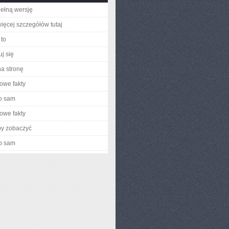
ełną wersję
ięcej szczegółów tutaj
to
j się
na stronę
owe fakty
o sam
owe fakty
by zobaczyć
o sam
GIA