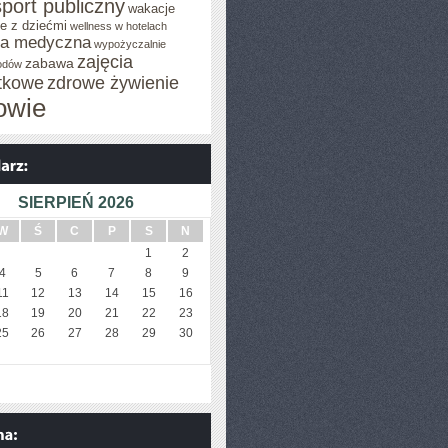
sport publiczny
wakacje
e z dziećmi
wellness w hotelach
za medyczna
wypożyczalnie
zajęcia
zabawa
odów
tkowe
zdrowe żywienie
owie
SIERPIEŃ 2026
W
Ś
C
P
S
N
1
2
4
5
6
7
8
9
11
12
13
14
15
16
18
19
20
21
22
23
25
26
27
28
29
30