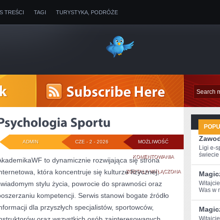
IS TREŚCI
TAGI
TURYSTYKA, PODRÓŻE
POP
Zawod
ADMIN
CZE - 2 - 2026
MOŻLIWOŚĆ
Ligi e-
świecie g
PSYCHOLOGIA
KOMENTOWANIA
AkademikaWF to dynamicznie rozwijająca się strona
internetowa, która koncentruje się kulturze fizycznej,
SPORTU
ZOSTAŁA WYŁĄCZONA
Magic
świadomym stylu życia, powrocie do sprawności oraz
Witajcie
Was w m
poszerzaniu kompetencji. Serwis stanowi bogate źródło
informacji dla przyszłych specjalistów, sportowców,
Magic
instruktorów oraz wszystkich osób zainteresowanych
Witajci