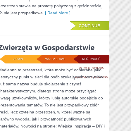
przestrzeń stawia na prostotę połączoną z gościnnością.
To nie jest przypadkowa
[ Read More ]
CONTINUE
ADMIN
MAJ - 2 - 2026
MOŻLIWOŚĆ
ZWIERZĘTA
KOMENTOWANIA
Madlennn to przestrzeń, które może być odbierane jako
estetyczny punkt w sieci dla osób szukających pomysłów.
W
ZOSTAŁA WYŁĄCZONA
Już sama nazwa buduje skojarzenie z czymś
GOSPODARSTWIE
charakterystycznym, dlatego strona może przyciągać
uwagę użytkowników, którzy lubią autorskie podejście do
prezentowania tematów. To nie jest przypadkowy zbiór
treści, lecz czytelna przestrzeń, w której ważne są
zarówno wygoda, jak i przydatność publikowanych
materiałów. Nowości na stronie: Wiejska Inspiracja – DIY i