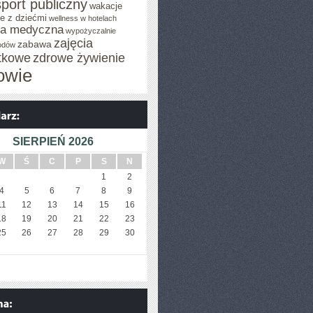
sport publiczny
wakacje
e z dziećmi
wellness w hotelach
za medyczna
wypożyczalnie
zajęcia
zabawa
odów
tkowe
zdrowe żywienie
owie
SIERPIEŃ 2026
W
Ś
C
P
S
N
1
2
4
5
6
7
8
9
11
12
13
14
15
16
18
19
20
21
22
23
25
26
27
28
29
30