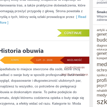
podzieli
planowania tras, a także praktyczne doświadczenia, które
pomagają przeżyć przygodę z głową. Strona powstała z
Smako
myślą o tych, którzy wolą szlaki prowadzące przez
[ Read
Witajcie
zabieram
More ]
antyki
CONTINUE
genet
bud
diagno
edukacja
genet
korepet
ADMIN
LUT - 3 - 2026
MOŻLIWOŚĆ
med
HISTORIA
KOMENTOWANIA
Spadlabuta to miejsce stworzone dla osób, które chcą
ochro
zadbać o swoje buty w sposób profesjonalny. Jeśli cenisz
OBUWIA
ZOSTAŁA WYŁĄCZONA
społec
prof
wygląd, dopasowanie i długowieczność ulubionych par,
psych
znajdziesz tu wszystko, co potrzebne do pielęgnacji
rehabili
obuwia w doskonałym stanie. To pełne podejście do
medy
tematu, dzięki któremu codzienna opieka o buty staje się
szk
przyjemna, a efekty widać od razu. Kategorie to: Moda