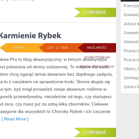
Przeczyta
CONTINUE
Dowiedz 
Zobacz t
Dowiedz 
Odwiedź 
ADMIN
LUT - 2 - 2026
MOŻLIWOŚĆ
Poznaj n
KARMIENIE
KOMENTOWANIA
Akwa-Pro to blog akwarystyczny, w którym akwarystyka
Poznaj n
jest pokazana od strony codziennej. To miejsce dla osób,
RYBEK
ZOSTAŁA WYŁĄCZONA
Otwórz, 
które chcą ogarąć temat akwarium bez zbędnego zadęcia,
Zaintry
za to z naciskiem na sprawdzone kroki. Strona skupia się
Zobacz t
na tym, byś mógł prowadzić swoje akwarium roślinne w
sposób przewidywalny, niezależnie od tego, czy startujesz
od zera, czy masz już za sobą kilka zbiorników. Ciekawe
kategorie dla wszystkich to Choroby Rybek i Ich Leczenie
[ Read More ]
CONTINUE