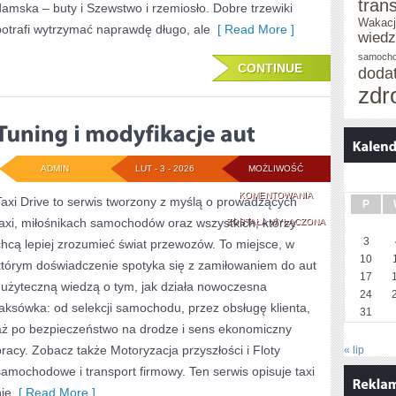
tran
damska – buty i Szewstwo i rzemiosło. Dobre trzewiki
Wakacj
potrafi wytrzymać naprawdę długo, ale
[ Read More ]
wied
samoch
CONTINUE
doda
zdr
ADMIN
LUT - 3 - 2026
MOŻLIWOŚĆ
TUNING
KOMENTOWANIA
Taxi Drive to serwis tworzony z myślą o prowadzących
P
taxi, miłośnikach samochodów oraz wszystkich, którzy
I
ZOSTAŁA WYŁĄCZONA
3
chcą lepiej zrozumieć świat przewozów. To miejsce, w
MODYFIKACJE
10
którym doświadczenie spotyka się z zamiłowaniem do aut
AUT
17
i użyteczną wiedzą o tym, jak działa nowoczesna
24
taksówka: od selekcji samochodu, przez obsługę klienta,
31
aż po bezpieczeństwo na drodze i sens ekonomiczny
pracy. Zobacz także Motoryzacja przyszłości i Floty
« lip
samochodowe i transport firmowy. Ten serwis opisuje taxi
nie
[ Read More ]