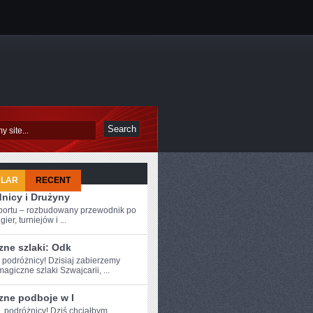
ULAR
RECENT
nicy i Drużyny
sportu – rozbudowany przewodnik po
ier, turniejów i ...
zne szlaki: Odk
 podróżnicy! Dzisiaj ​zabierzemy
agiczne szlaki Szwajcarii, ...
zne podboje w I
e, podróżnicy! Dziś chciałbym