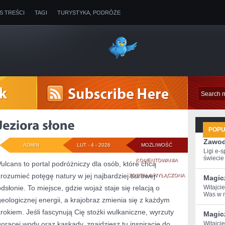
IS TREŚCI
TAGI
TURYSTYKA, PODRÓŻE
POP
Zawod
ADMIN
LUT - 4 - 2026
MOŻLIWOŚĆ
Ligi e-
świecie g
JEZIORA
KOMENTOWANIA
Vulcans to portal podróżniczy dla osób, które chcą
zrozumieć potęgę natury w jej najbardziej surowej
SŁONE
ZOSTAŁA WYŁĄCZONA
Magic
odsłonie. To miejsce, gdzie wojaż staje się relacją o
Witajcie
Was w m
geologicznej energii, a krajobraz zmienia się z każdym
krokiem. Jeśli fascynują Cię stożki wulkaniczne, wyrzuty
Magic
gorącej wody oraz kaskady, znajdziesz tu inspiracje do
Witajci