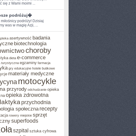
ć​ się z Wami moimi⁣ ...
sze podróżuj�
 miłośnicy podróży! Dzisiaj
y was w magię Azji,‍ ...
badania
asertywność
apteka
yczne
biotechnologia
choroby
ownictwo
e-commerce
styka
dieta
egzaminy
 turystyczna
farmacja
yka
gry edukacyjne
hotele butikowe
materiały medyczne
ycje
motocykle
ycyna
na przyrody
opieka
odchudzanie
opieka zdrowotna
zna
ilaktyka
przychodnia
recepty
ologia społeczna
sprzęt
tacja
rowery miejskie
superfoods
czny
oła
szpital
sztuka cyfrowa