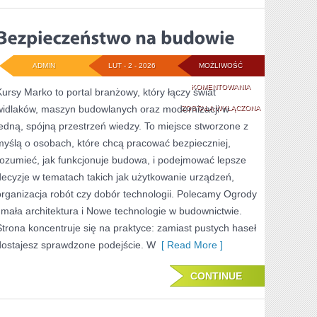
ADMIN
LUT - 2 - 2026
MOŻLIWOŚĆ
BEZPIECZEŃSTWO
KOMENTOWANIA
Kursy Marko to portal branżowy, który łączy świat
widlaków, maszyn budowlanych oraz modernizacji w
NA
ZOSTAŁA WYŁĄCZONA
jedną, spójną przestrzeń wiedzy. To miejsce stworzone z
BUDOWIE
myślą o osobach, które chcą pracować bezpieczniej,
rozumieć, jak funkcjonuje budowa, i podejmować lepsze
decyzje w tematach takich jak użytkowanie urządzeń,
organizacja robót czy dobór technologii. Polecamy Ogrody
i mała architektura i Nowe technologie w budownictwie.
Strona koncentruje się na praktyce: zamiast pustych haseł
dostajesz sprawdzone podejście. W
[ Read More ]
CONTINUE