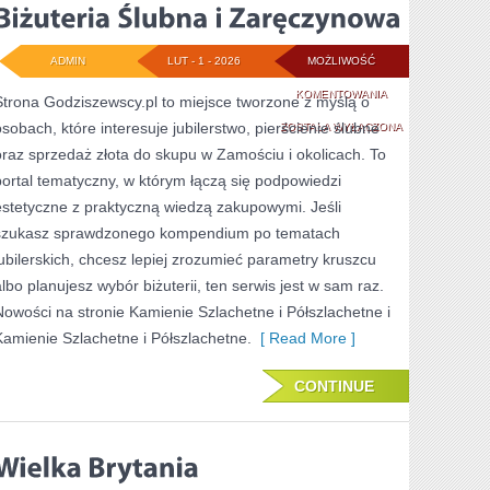
ADMIN
LUT - 1 - 2026
MOŻLIWOŚĆ
BIŻUTERIA
KOMENTOWANIA
Strona Godziszewscy.pl to miejsce tworzone z myślą o
osobach, które interesuje jubilerstwo, pierścienie ślubne
ŚLUBNA
ZOSTAŁA WYŁĄCZONA
oraz sprzedaż złota do skupu w Zamościu i okolicach. To
I
portal tematyczny, w którym łączą się podpowiedzi
ZARĘCZYNOWA
estetyczne z praktyczną wiedzą zakupowymi. Jeśli
szukasz sprawdzonego kompendium po tematach
jubilerskich, chcesz lepiej zrozumieć parametry kruszcu
albo planujesz wybór biżuterii, ten serwis jest w sam raz.
Nowości na stronie Kamienie Szlachetne i Półszlachetne i
Kamienie Szlachetne i Półszlachetne.
[ Read More ]
CONTINUE