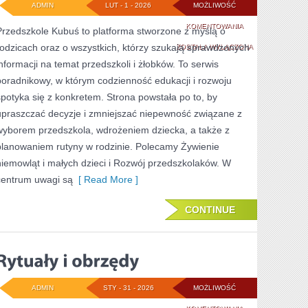
ADMIN
LUT - 1 - 2026
MOŻLIWOŚĆ
RODZICIELSTWO
KOMENTOWANIA
Przedszkole Kubuś to platforma stworzone z myślą o
rodzicach oraz o wszystkich, którzy szukają sprawdzonych
BLISKOŚCI
ZOSTAŁA WYŁĄCZONA
informacji na temat przedszkoli i żłobków. To serwis
I
poradnikowy, w którym codzienność edukacji i rozwoju
ROZWÓJ
spotyka się z konkretem. Strona powstała po to, by
WIĘZI
upraszczać decyzje i zmniejszać niepewność związane z
wyborem przedszkola, wdrożeniem dziecka, a także z
planowaniem rutyny w rodzinie. Polecamy Żywienie
niemowląt i małych dzieci i Rozwój przedszkolaków. W
centrum uwagi są
[ Read More ]
CONTINUE
ADMIN
STY - 31 - 2026
MOŻLIWOŚĆ
RYTUAŁY