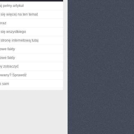
j pełny artykuł
się więcej na ten temat
eraz
się wszystkiego
stronę internetową tutaj
owe fakty
owe fakty
by zobaczyć
gowany? Sprawdź
o sam