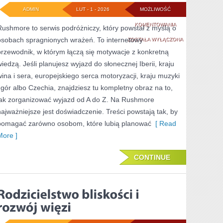
ADMIN
LUT - 1 - 2026
MOŻLIWOŚĆ
WIELKA
KOMENTOWANIA
Rushmore to serwis podróżniczy, który powstał z myślą o
osobach spragnionych wrażeń. To internetowy
BRYTANIA
ZOSTAŁA WYŁĄCZONA
przewodnik, w którym łączą się motywacje z konkretną
wiedzą. Jeśli planujesz wyjazd do słonecznej Iberii, kraju
wina i sera, europejskiego serca motoryzacji, kraju muzyki
i gór albo Czechia, znajdziesz tu kompletny obraz na to,
jak zorganizować wyjazd od A do Z. Na Rushmore
najważniejsze jest doświadczenie. Treści powstają tak, by
pomagać zarówno osobom, które lubią planować
[ Read
More ]
CONTINUE