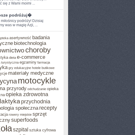
ć​ się z Wami moimi⁣ ...
sze podróżuj�
 miłośnicy podróży! Dzisiaj
y was w magię Azji,‍ ...
badania
asertywność
apteka
yczne
biotechnologia
choroby
ownictwo
e-commerce
styka
dieta
egzaminy
 turystyczna
farmacja
yka
gry edukacyjne
hotele butikowe
materiały medyczne
ycje
motocykle
ycyna
na przyrody
opieka
odchudzanie
opieka zdrowotna
zna
ilaktyka
przychodnia
recepty
ologia społeczna
sprzęt
tacja
rowery miejskie
superfoods
czny
oła
szpital
sztuka cyfrowa