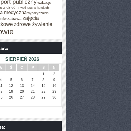
sport publiczny
wakacje
e z dziećmi
wellness w hotelach
za medyczna
wypożyczalnie
zajęcia
zabawa
odów
tkowe
zdrowe żywienie
owie
SIERPIEŃ 2026
W
Ś
C
P
S
N
1
2
4
5
6
7
8
9
11
12
13
14
15
16
18
19
20
21
22
23
25
26
27
28
29
30