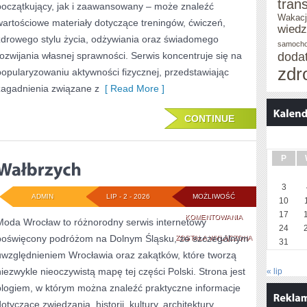
tran
początkujący, jak i zaawansowany – może znaleźć
Wakacj
wartościowe materiały dotyczące treningów, ćwiczeń,
wied
zdrowego stylu życia, odżywiania oraz świadomego
samoch
rozwijania własnej sprawności. Serwis koncentruje się na
doda
zdr
popularyzowaniu aktywności fizycznej, przedstawiając
zagadnienia związane z
[ Read More ]
CONTINUE
P
3
ADMIN
LIP - 2 - 2026
MOŻLIWOŚĆ
10
17
WAŁBRZYCH
KOMENTOWANIA
Moda Wrocław to różnorodny serwis internetowy
24
poświęcony podróżom na Dolnym Śląsku, ze szczególnym
ZOSTAŁA WYŁĄCZONA
31
uwzględnieniem Wrocławia oraz zakątków, które tworzą
niezwykle nieoczywistą mapę tej części Polski. Strona jest
« lip
blogiem, w którym można znaleźć praktyczne informacje
otyczące zwiedzania, historii, kultury, architektury,