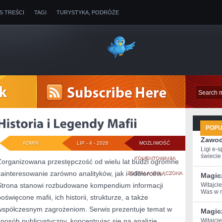
IS TREŚCI
TAGI
TURYSTYKA, PODRÓŻE
POP
Zawod
ADMIN
LIP - 4 - 2026
MOŻLIWOŚĆ
Ligi e-
świecie g
HISTORIA
KOMENTOWANIA
Zorganizowana przestępczość od wielu lat budzi ogromne
zainteresowanie zarówno analityków, jak i odbiorców.
I
ZOSTAŁA WYŁĄCZONA
Magic
Strona stanowi rozbudowane kompendium informacji
Witajcie
LEGENDY
Was w m
oświęcone mafii, ich historii, strukturze, a także
MAFII
współczesnym zagrożeniom. Serwis prezentuje temat w
Magic
sposób publicystyczny, koncentrując się na analizie
Witajci