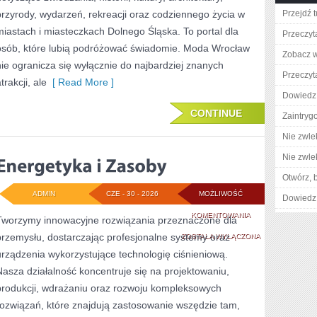
przyrody, wydarzeń, rekreacji oraz codziennego życia w
Przejdź t
miastach i miasteczkach Dolnego Śląska. To portal dla
Przeczyta
osób, które lubią podróżować świadomie. Moda Wrocław
Zobacz w
nie ogranicza się wyłącznie do najbardziej znanych
Przeczyta
trakcji, ale
[ Read More ]
Dowiedz 
CONTINUE
Zaintry
Nie zwlek
Nie zwlek
Otwórz, 
ADMIN
CZE - 30 - 2026
MOŻLIWOŚĆ
Dowiedz 
ENERGETYKA
KOMENTOWANIA
Tworzymy innowacyjne rozwiązania przeznaczone dla
przemysłu, dostarczając profesjonalne systemy oraz
I
ZOSTAŁA WYŁĄCZONA
urządzenia wykorzystujące technologię ciśnieniową.
ZASOBY
Nasza działalność koncentruje się na projektowaniu,
produkcji, wdrażaniu oraz rozwoju kompleksowych
rozwiązań, które znajdują zastosowanie wszędzie tam,