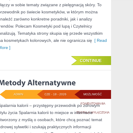
KROKU
i łączy w sobie tematy związane z pielęgnacją skóry. To
przewodnik po świecie kosmetyków, w którym można
znaleźć zarówno konkretne poradniki, jak i analizy
trendów. Polecam Kosmetyki pod lupą i Czytelnicy
Analizują. Tematyka strony skupia się przede wszystkim
na kosmetykach kolorowych, ale nie ogranicza się
[ Read
More ]
CONTINUE
ADMIN
CZE - 18 - 2026
MOŻLIWOŚĆ
METODY
KOMENTOWANIA
Spalarnia kalorii – przystępny przewodnik po zdrowym
tylu życia Spalarnia kalorii to miejsce w internecie
ALTERNATYWNE
ZOSTAŁA WYŁĄCZONA
stworzony z myślą o osobach, które chcą poznać temat
zdrowej sylwetki i szukają praktycznych informacji