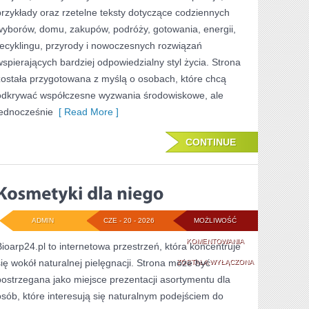
przykłady oraz rzetelne teksty dotyczące codziennych
wyborów, domu, zakupów, podróży, gotowania, energii,
recyklingu, przyrody i nowoczesnych rozwiązań
wspierających bardziej odpowiedzialny styl życia. Strona
została przygotowana z myślą o osobach, które chcą
odkrywać współczesne wyzwania środowiskowe, ale
jednocześnie
[ Read More ]
CONTINUE
ADMIN
CZE - 20 - 2026
MOŻLIWOŚĆ
KOSMETYKI
KOMENTOWANIA
Bioarp24.pl to internetowa przestrzeń, która koncentruje
się wokół naturalnej pielęgnacji. Strona może być
DLA
ZOSTAŁA WYŁĄCZONA
postrzegana jako miejsce prezentacji asortymentu dla
NIEGO
osób, które interesują się naturalnym podejściem do