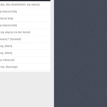
utaj, aby dowiedzieć się więcej
j więcej tutaj
ięcej tutaj
j więcej tutaj
się więcej na ten temat
gowany? Sprawdź
aj, kliknij
aj, kliknij
by zobaczyć
się, dlaczego