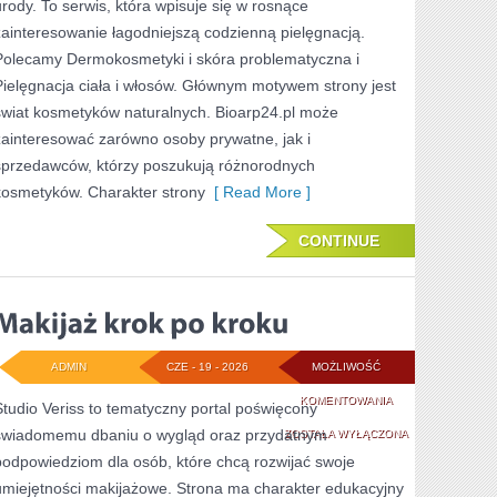
urody. To serwis, która wpisuje się w rosnące
zainteresowanie łagodniejszą codzienną pielęgnacją.
Polecamy Dermokosmetyki i skóra problematyczna i
Pielęgnacja ciała i włosów. Głównym motywem strony jest
świat kosmetyków naturalnych. Bioarp24.pl może
zainteresować zarówno osoby prywatne, jak i
sprzedawców, którzy poszukują różnorodnych
kosmetyków. Charakter strony
[ Read More ]
CONTINUE
ADMIN
CZE - 19 - 2026
MOŻLIWOŚĆ
MAKIJAŻ
KOMENTOWANIA
Studio Veriss to tematyczny portal poświęcony
świadomemu dbaniu o wygląd oraz przydatnym
KROK
ZOSTAŁA WYŁĄCZONA
podpowiedziom dla osób, które chcą rozwijać swoje
PO
umiejętności makijażowe. Strona ma charakter edukacyjny