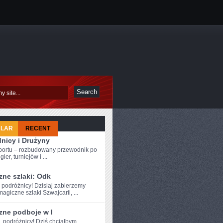
ULAR
RECENT
nicy i Drużyny
sportu – rozbudowany przewodnik po
ier, turniejów i ...
zne szlaki: Odk
 podróżnicy! Dzisiaj ​zabierzemy
agiczne szlaki Szwajcarii, ...
zne podboje w I
e, podróżnicy! Dziś chciałbym