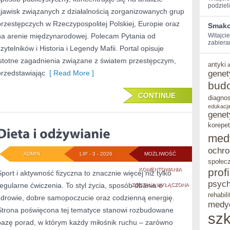
podzieli
zjawisk związanych z działalnością zorganizowanych grup
przestępczych w Rzeczypospolitej Polskiej, Europie oraz
Smako
na arenie międzynarodowej. Polecam Pytania od
Witajcie
zabieram
czytelników i Historia i Legendy Mafii. Portal opisuje
istotne zagadnienia związane z światem przestępczym,
antyki
przedstawiając
[ Read More ]
genet
bud
CONTINUE
diagno
edukacja
genet
korepet
med
ochro
ADMIN
LIP - 3 - 2026
MOŻLIWOŚĆ
społec
DIETA
KOMENTOWANIA
prof
Sport i aktywność fizyczna to znacznie więcej niż tylko
psych
regularne ćwiczenia. To styl życia, sposób dbania o
I
ZOSTAŁA WYŁĄCZONA
rehabili
zdrowie, dobre samopoczucie oraz codzienną energię.
ODŻYWIANIE
medy
Strona poświęcona tej tematyce stanowi rozbudowane
szk
bazę porad, w którym każdy miłośnik ruchu – zarówno