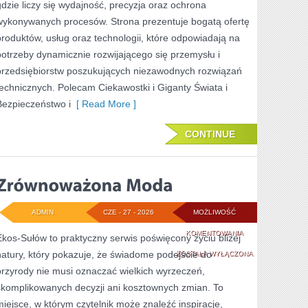
gdzie liczy się wydajność, precyzja oraz ochrona
wykonywanych procesów. Strona prezentuje bogatą ofertę
produktów, usług oraz technologii, które odpowiadają na
potrzeby dynamicznie rozwijającego się przemysłu i
przedsiębiorstw poszukujących niezawodnych rozwiązań
technicznych. Polecam Ciekawostki i Giganty Świata i
Bezpieczeństwo i
[ Read More ]
CONTINUE
ADMIN
CZE - 27 - 2026
MOŻLIWOŚĆ
ZRÓWNOWAŻONA
KOMENTOWANIA
Ekos-Sułów to praktyczny serwis poświęcony życiu bliżej
natury, który pokazuje, że świadome podejście do
MODA
ZOSTAŁA WYŁĄCZONA
przyrody nie musi oznaczać wielkich wyrzeczeń,
skomplikowanych decyzji ani kosztownych zmian. To
miejsce, w którym czytelnik może znaleźć inspiracje,