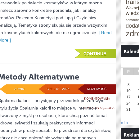
tran
przewodnik po świecie kosmetyków, w którym można
Wakacj
znaleźć zarówno konkretne poradniki, jak i analizy
wied
trendów. Polecam Kosmetyki pod lupą i Czytelnicy
samoch
Analizują. Tematyka strony skupia się przede wszystkim
doda
zdr
na kosmetykach kolorowych, ale nie ogranicza się
[ Read
More ]
CONTINUE
P
3
ADMIN
CZE - 18 - 2026
MOŻLIWOŚĆ
10
17
METODY
KOMENTOWANIA
Spalarnia kalorii – przystępny przewodnik po zdrowym
24
tylu życia Spalarnia kalorii to miejsce w internecie
ALTERNATYWNE
ZOSTAŁA WYŁĄCZONA
31
stworzony z myślą o osobach, które chcą poznać temat
zdrowej sylwetki i szukają praktycznych informacji
« lip
podanych w prosty sposób. To przestrzeń dla czytelników,
którzy nie chcą opierać się wyłącznie na modnych