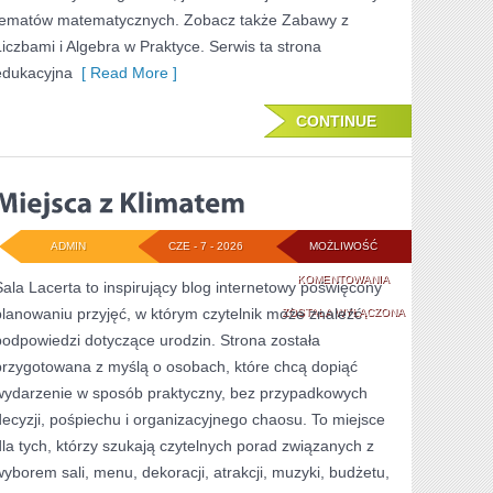
tematów matematycznych. Zobacz także Zabawy z
Liczbami i Algebra w Praktyce. Serwis ta strona
edukacyjna
[ Read More ]
CONTINUE
ADMIN
CZE - 7 - 2026
MOŻLIWOŚĆ
MIEJSCA
KOMENTOWANIA
Sala Lacerta to inspirujący blog internetowy poświęcony
planowaniu przyjęć, w którym czytelnik może znaleźć
Z
ZOSTAŁA WYŁĄCZONA
podpowiedzi dotyczące urodzin. Strona została
KLIMATEM
przygotowana z myślą o osobach, które chcą dopiąć
wydarzenie w sposób praktyczny, bez przypadkowych
decyzji, pośpiechu i organizacyjnego chaosu. To miejsce
dla tych, którzy szukają czytelnych porad związanych z
wyborem sali, menu, dekoracji, atrakcji, muzyki, budżetu,