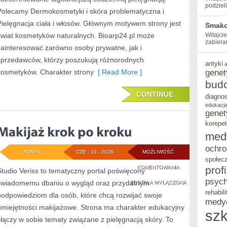
podzieli
Polecamy Dermokosmetyki i skóra problematyczna i
Pielęgnacja ciała i włosów. Głównym motywem strony jest
Smako
świat kosmetyków naturalnych. Bioarp24.pl może
Witajcie
zabieram
zainteresować zarówno osoby prywatne, jak i
sprzedawców, którzy poszukują różnorodnych
antyki
kosmetyków. Charakter strony
[ Read More ]
genet
bud
CONTINUE
diagno
edukacja
genet
korepet
med
ochro
ADMIN
CZE - 19 - 2026
MOŻLIWOŚĆ
społec
MAKIJAŻ
KOMENTOWANIA
prof
Studio Veriss to tematyczny portal poświęcony
psych
świadomemu dbaniu o wygląd oraz przydatnym
KROK
ZOSTAŁA WYŁĄCZONA
rehabili
podpowiedziom dla osób, które chcą rozwijać swoje
PO
medy
umiejętności makijażowe. Strona ma charakter edukacyjny
szk
KROKU
i łączy w sobie tematy związane z pielęgnacją skóry. To