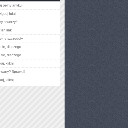
j pełny artykuł
ięcej tutaj
aby otworzyć
ten link
ełne szczegóły
się, dlaczego
się, dlaczego
aj, kliknij
gowany? Sprawdź
aj, kliknij