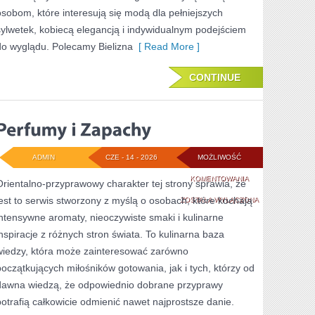
osobom, które interesują się modą dla pełniejszych
sylwetek, kobiecą elegancją i indywidualnym podejściem
do wyglądu. Polecamy Bielizna
[ Read More ]
CONTINUE
ADMIN
CZE - 14 - 2026
MOŻLIWOŚĆ
PERFUMY
KOMENTOWANIA
Orientalno-przyprawowy charakter tej strony sprawia, że
jest to serwis stworzony z myślą o osobach, które kochają
I
ZOSTAŁA WYŁĄCZONA
intensywne aromaty, nieoczywiste smaki i kulinarne
ZAPACHY
inspiracje z różnych stron świata. To kulinarna baza
wiedzy, która może zainteresować zarówno
początkujących miłośników gotowania, jak i tych, którzy od
dawna wiedzą, że odpowiednio dobrane przyprawy
potrafią całkowicie odmienić nawet najprostsze danie.