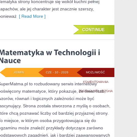
Tematyka strony koncentruje się wokół kuchni pełnej
zapachów, ale jej charakter jest znacznie szerszy,
ponieważ
[ Read More ]
CONTINUE
ADMIN
CZE - 10 - 2026
MOŻLIWOŚĆ
MATEMATYKA
KOMENTOWANIA
SuperMatma.pl to rozbudowany serwis internetowy
poświęcony matematyce, który pokazuje, że świat liczb,
W
ZOSTAŁA WYŁĄCZONA
wzorów, równań i logicznych zależności może być
TECHNOLOGII
fascynujący. Strona została stworzona z myślą o osobach,
I
które chcą poznawać liczby od bardziej przyjaznej strony.
NAUCE
To miejsce, w którym osoba przygotowująca się do
egzaminu może znaleźć przykłady dotyczące zarówno
podstawowych zagadnień, jak i bardziej zaawansowanych