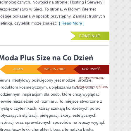
technologicznych. Nowości na stronie: Hosting i Serwery i
Bezpieczeństwo w Sieci. To strona, w którym internet
zostaje pokazana w sposób przystępny. Zamiast trudnych
definicji, czytelnik może znaleźć
[ Read More ]
CONTINUE
ADMIN
CZE - 15 - 2026
MOŻLIWOŚĆ
MODA
KOMENTOWANIA
Serwis lifestylowy poświęcony jest modzie, urodzie,
produktom kosmetycznym, upiększaniu twarzy oraz
PLUS
ZOSTAŁA WYŁĄCZONA
codziennym inspiracjom dla osób, które chcą wyglądać
SIZE
pewnie niezależnie od rozmiaru. To miejsce stworzone z
NA
myślą o czytelnikach, którzy szukają konkretnych porad
CO
dotyczących stylizacji, pielęgnacji skóry, estetycznych
inspiracji oraz sprawdzonych sposobów na lepszy wygląd.
DZIEŃ
Strona łączy lekki charakter bloga z tematyką bliską