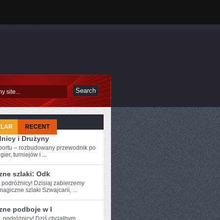
ULAR
RECENT
nicy i Drużyny
sportu – rozbudowany przewodnik po
ier, turniejów i ...
zne szlaki: Odk
 podróżnicy! Dzisiaj ​zabierzemy
agiczne szlaki Szwajcarii, ...
zne podboje w I
e, podróżnicy! Dziś chciałbym