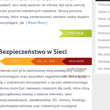
hasłach, lecz wolą spojrzeć na zdrowy styl życia szerzej:
Przeczyta
przez pryzmat codziennych nawyków. Strona porusza
Zobacz w
tematy, które mogą zainteresować zarówno osoby dopiero
Kliknij, 
zaczynające, jak
[ Read More ]
Odwiedź 
CONTINUE
Poznaj p
Dowiedz 
Dowiedz 
Nie zwlek
ADMIN
CZE - 17 - 2026
MOŻLIWOŚĆ
Zaintry
BEZPIECZEŃSTWO
Nie zwlek
KOMENTOWANIA
Internat.com.pl to wartościowy blog poświęcony nowym
technologiom oraz wszystkim zagadnieniom, które łączą
W
ZOSTAŁA WYŁĄCZONA
się z codziennym korzystaniem z sprzętu elektronicznego.
SIECI
Strona może być ciekawym miejscem dla osób, które chcą
uporządkować wiedzę o świecie internetu, sieci
bezprzewodowych, światłowodów, 5G, chmury, hostingu,
cyberbezpieczeństwa oraz codziennych rozwiązań