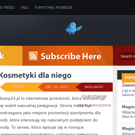
IS TREŚCI
TAGI
TURYSTYKA, PODRÓŻE
POP
Zawod
ADMIN
CZE - 20 - 2026
MOŻLIWOŚĆ
Ligi e-
świecie g
KOSMETYKI
KOMENTOWANIA
Bioarp24.pl to internetowa przestrzeń, która koncentruje
się wokół naturalnej pielęgnacji. Strona może być
DLA
ZOSTAŁA WYŁĄCZONA
Magic
postrzegana jako miejsce prezentacji asortymentu dla
Witajcie
NIEGO
Was w m
osób, które interesują się naturalnym podejściem do
urody. To serwis, która wpisuje się w rosnące
Magic
zainteresowanie łagodniejszą codzienną pielęgnacją.
Witajci