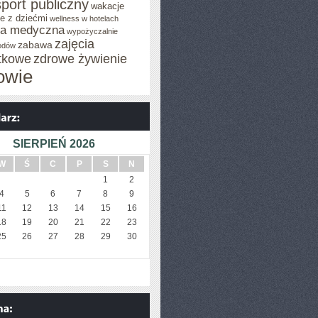
sport publiczny
wakacje
e z dziećmi
wellness w hotelach
za medyczna
wypożyczalnie
zajęcia
zabawa
odów
tkowe
zdrowe żywienie
owie
SIERPIEŃ 2026
W
Ś
C
P
S
N
1
2
4
5
6
7
8
9
11
12
13
14
15
16
18
19
20
21
22
23
25
26
27
28
29
30