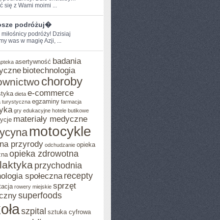
ć​ się z Wami moimi⁣ ...
sze podróżuj�
 miłośnicy podróży! Dzisiaj
y was w magię Azji,‍ ...
badania
asertywność
apteka
yczne
biotechnologia
choroby
ownictwo
e-commerce
styka
dieta
egzaminy
 turystyczna
farmacja
yka
gry edukacyjne
hotele butikowe
materiały medyczne
ycje
motocykle
ycyna
na przyrody
opieka
odchudzanie
opieka zdrowotna
zna
ilaktyka
przychodnia
recepty
ologia społeczna
sprzęt
tacja
rowery miejskie
superfoods
czny
oła
szpital
sztuka cyfrowa