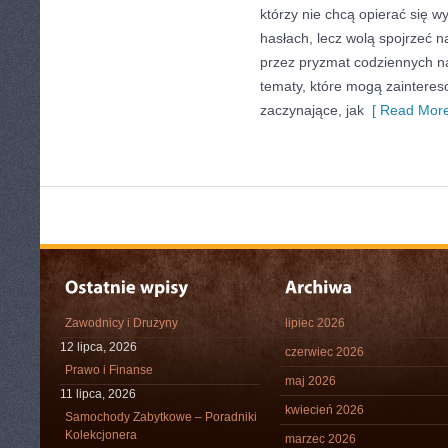
którzy nie chcą opierać się 
hasłach, lecz wolą spojrzeć na
przez pryzmat codziennych n
tematy, które mogą zaintere
zaczynające, jak
[ Read More
Zawodnicy i Drużyny
lipiec 2026
12 lipca, 2026
czerwiec 2026
Prawo i Finanse
maj 2026
11 lipca, 2026
kwiecień 2026
Samochody Zabytkowe – Poradniki
Kolekcjonera
marzec 2026