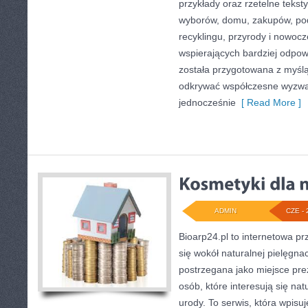
przykłady oraz rzetelne teks
wyborów, domu, zakupów, podr
recyklingu, przyrody i nowoc
wspierających bardziej odpowi
została przygotowana z myślą
odkrywać współczesne wyzwa
jednocześnie
[ Read More ]
ADMIN
CZE - 
Bioarp24.pl to internetowa pr
się wokół naturalnej pielęgna
postrzegana jako miejsce pre
osób, które interesują się na
urody. To serwis, która wpisu