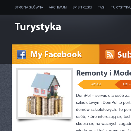
STRONA GŁÓWNA
ARCHIWUM
SPIS TREŚCI
TAGI
TURYSTYKA
ADMIN
LIP - 
DomPol – serwis dla osób z
szkieletowymi DomPol to por
domów szkieletowych. To pom
osób, które interesują się te
skupia się na ważnych zagadni
wtedy, gdy ktoś zaczyna myś