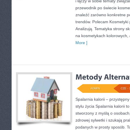
i łączy w sobie tematy związa
przewodnik po świecie kosm
znaleźć zarówno konkretne por
trendów. Polecam Kosmetyki p
Analizują. Tematyka strony s
na kosmetykach kolorowych, a
More ]
ADMIN
CZE - 
Spalarnia kalorii – przystęp
stylu życia Spalarnia kalorii t
stworzony z myślą o osobach
zdrowej sylwetki i szukają pra
podanych w prosty sposób. To