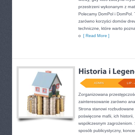
przestrzeni wykonanym z mat
Polecamy DomPol i DomPol. 
zarówno korzyści domów drewn
techniczne, które warto pozn
o
[ Read More ]
ADMIN
LIP - 
Zorganizowana przestępczość
zainteresowanie zarówno anali
Strona stanowi rozbudowane
poświęcone mafii, ich historii,
współczesnym zagrożeniom. S
sposób publicystyczny, koncen