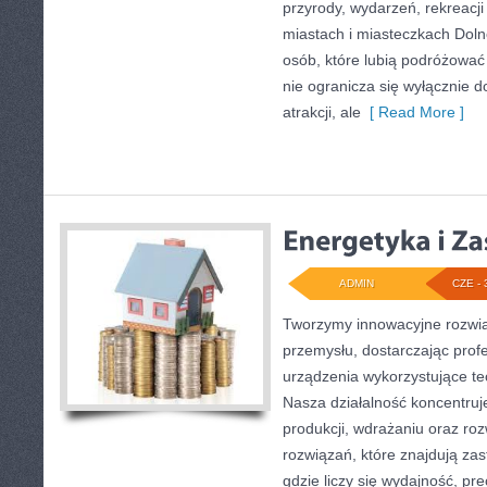
przyrody, wydarzeń, rekreacj
miastach i miasteczkach Dolne
osób, które lubią podróżowa
nie ogranicza się wyłącznie d
atrakcji, ale
[ Read More ]
ADMIN
CZE - 
Tworzymy innowacyjne rozwią
przemysłu, dostarczając prof
urządzenia wykorzystujące te
Nasza działalność koncentruje
produkcji, wdrażaniu oraz r
rozwiązań, które znajdują za
gdzie liczy się wydajność, pr