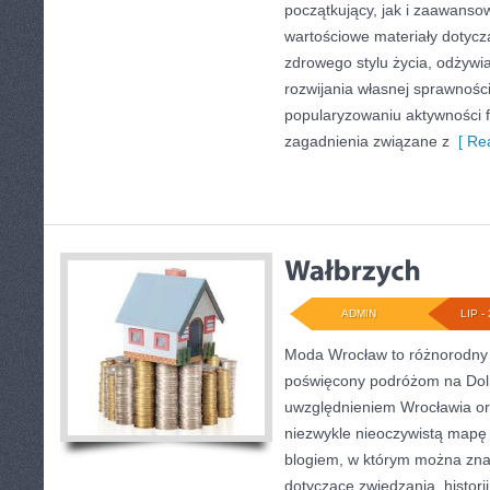
początkujący, jak i zaawans
wartościowe materiały dotycz
zdrowego stylu życia, odżyw
rozwijania własnej sprawności
popularyzowaniu aktywności f
zagadnienia związane z
[ Rea
ADMIN
LIP - 
Moda Wrocław to różnorodny 
poświęcony podróżom na Dol
uwzględnieniem Wrocławia or
niezwykle nieoczywistą mapę t
blogiem, w którym można zna
dotyczące zwiedzania, historii,