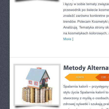
i łączy w sobie tematy związa
przewodnik po świecie kosm
znaleźć zarówno konkretne por
trendów. Polecam Kosmetyki p
Analizują. Tematyka strony s
na kosmetykach kolorowych, a
More ]
ADMIN
CZE - 
Spalarnia kalorii – przystęp
stylu życia Spalarnia kalorii t
stworzony z myślą o osobach
zdrowej sylwetki i szukają pra