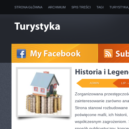
STRONA GŁÓWNA
ARCHIWUM
SPIS TREŚCI
TAGI
TURYSTYKA
ADMIN
LIP - 
Zorganizowana przestępczość
zainteresowanie zarówno anali
Strona stanowi rozbudowane
poświęcone mafii, ich historii,
współczesnym zagrożeniom. S
sposób publicystyczny, koncen